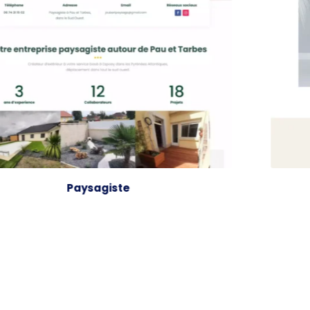
Paysagiste
In