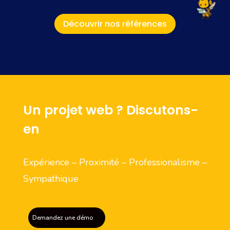
Découvrir nos références
Un projet web ? Discutons-
en
Expérience – Proximité – Professionalisme –
Sympathique
Demandez une démo