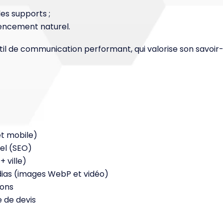
les supports ;
rencement naturel.
til de communication performant, qui valorise son savoir-
e
et mobile)
el (SEO)
 ville)
ias (images WebP et vidéo)
ions
 de devis