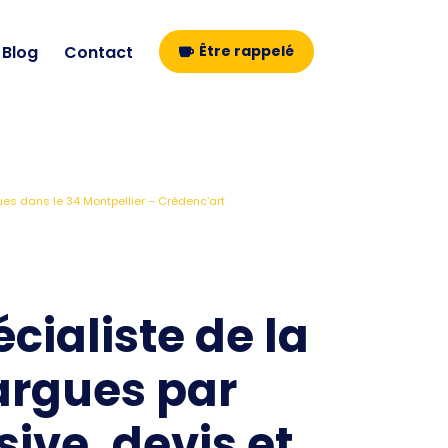
Blog
Contact
Être rappelé
es dans le 34 Montpellier – Crédenc’art
cialiste de la
argues par
sive, devis et