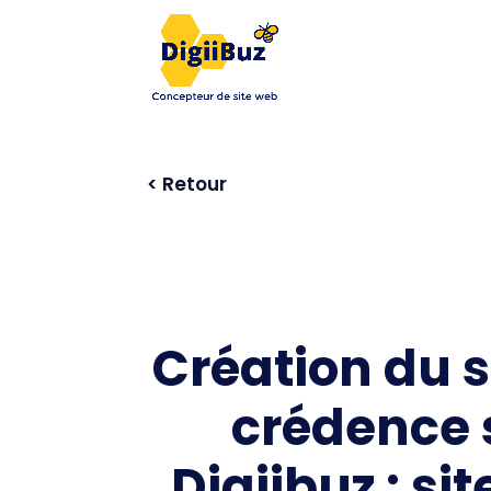
< Retour
Création du s
crédence 
Digiibuz : si