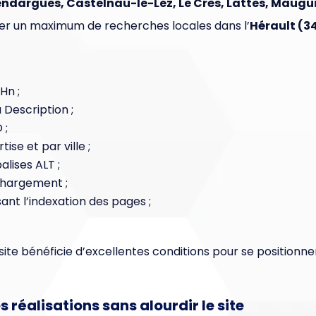
endargues, Castelnau-le-Lez, Le Crès, Lattes, Maugui
er un maximum de recherches locales dans l’
Hérault (3
Hn ;
a Description ;
 ;
ise et par ville ;
alises ALT ;
chargement ;
ant l’indexation des pages ;
 site bénéficie d’excellentes conditions pour se position
es réalisations sans alourdir le site