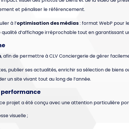
impact visuel des photos de biens et de la vidéo de prés
gement et pénaliser le référencement.
ier à l’
optimisation des médias
: format WebP pour l
 qualité d’affichage irréprochable tout en garantissant u
me
s
, afin de permettre à CLV Conciergerie de gérer facilem
tes, publier ses actualités, enrichir sa sélection de biens 
r un site vivant tout au long de l’année.
la performance
ce projet a été conçu avec une attention particulière po
se visuelle ;