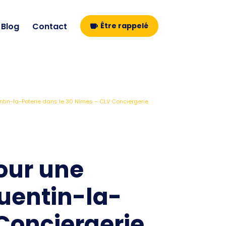
Blog
Contact
Être rappelé
entin-la-Poterie dans le 30 Nîmes – CLV Conciergerie
pour une
Quentin-la-
 Conciergerie