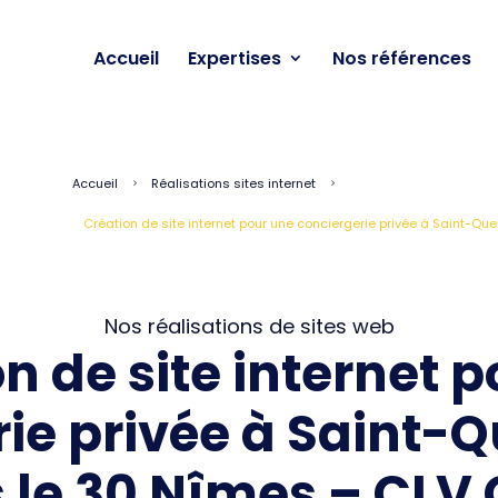
Accueil
Expertises
Nos références
Accueil
Réalisations sites internet
5
5
Création de site internet pour une conciergerie privée à Saint-Qu
Nos réalisations de sites web
n de site internet 
ie privée à Saint-
 le 30 Nîmes – CLV