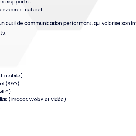
les supports ;
rencement naturel.
’un outil de communication performant, qui valorise son i
ts.
e
et mobile)
el (SEO)
ille)
ias (images WebP et vidéo)
s