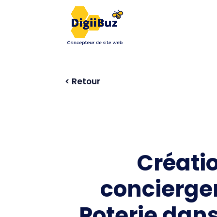
< Retour
Créatio
concierger
Poterie dans