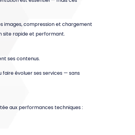
entation est essentiel — mais ces
es images, compression et chargement
n site rapide et performant.
ent ses contenus.
ou faire évoluer ses services — sans
rtée aux performances techniques :